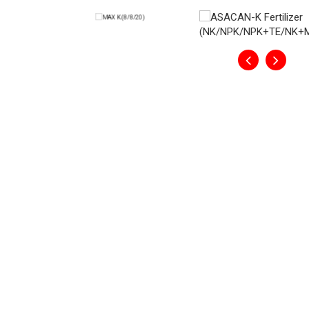
MAX K (8/8/20)
Max K是用來在結果初期時增大果實及提高甜度的
inia
均衡的營養以生產新鮮的水果。Max K也適用於花
法，
上)。
受