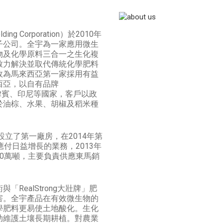
ing Corporation）於2010年
子公司。全宇為一家應用微生
物及化學原料三合一之生化複
致力解決並取代傳統化學肥料
故為馬來西亞第一家採用有益
西亞，以自有品牌
及菲律賓、印尼等國家，客戶以政
於油棕、水果、胡椒及稻米種
設立了第一廠房，在2014年第
付日益增長的業務，2013年
0萬噸，主要負責供應東馬銷
RealStrong大壯牌」肥
害。全宇產品在有效微生物的
學肥料更易使土地酸化。生化
助維護土壤長期耕植。對農業