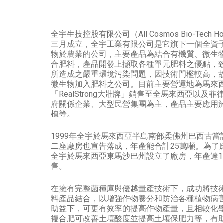
全宇生技控股有限公司（All Cosmos Bio-Tech Hold
三月成立，全宇工業有限公司是它旗下一個全資
物於農業的公司，主要產品為結合有機質、微生
合肥料，產品開發上擷取各種單元肥料之優點，
所造成之嚴重環境污染問題，因技術門檻較高，
微生物加入肥料之公司。目前主要營運地為馬來
「RealStrong大壯牌」銷售至全馬來西亞以
府關係企業、大型民營集團為主，產品主要應用
植等。
1999年全宇於馬來西亞半島南部柔佛州巴西古當
二座廠房也宣告落成，年產能合計25萬噸。為了應
全宇於馬來西亞東馬沙巴州設立了廠房，年產達1
售。
在擁有完整菌種庫與優越量產技術下，成功將技術與「
料產品結合，以增強作物養分和防治各種植物病
助益下，可更有效率的提高作物產量，且相較化
複合肥可改善土壤酸度並提高土壤保肥力等，有