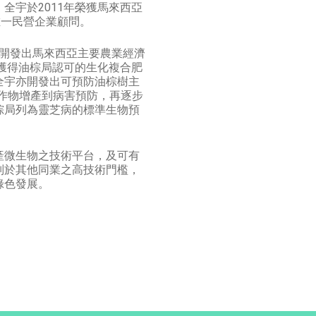
全宇於2011年榮獲馬來西亞
唯一民營企業顧問。
同開發出馬來西亞主要農業經濟
一獲得油棕局認可的生化複合肥
全宇亦開發出可預防油棕樹主
由作物增產到病害預防，再逐步
棕局列為靈芝病的標準生物預
產微生物之技術平台，及可有
別於其他同業之高技術門檻，
綠色發展。