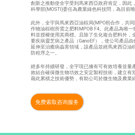
創新之推動使全宇受到馬來西亞政府肯定，因此，
科學部(MOSTI)委任為農業綠色科技問，為目前
此外，全宇與馬來西亞油棕局(MPOB)合作，共
作物油棕樹所需之肥料MPOB F4。此產品為唯
料並授權使用其商標。且除了生化複合肥料外，
要疾病靈芝病之產品（GanoEF），使公司產品
延伸至治癒病蟲害領域，該產品並經馬來西亞油
防程序之一。
經多年持續研發，全宇現已擁有可有效培養並量
效結合確保微生物功效之安定製程技術，建立有
藉此累積之技術優勢，有助公司於微生物及農業
免费索取咨询服务