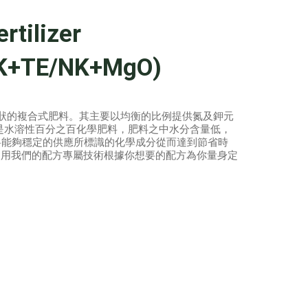
tilizer
K+TE/NK+MgO)
實成粒狀的複合式肥料。其主要以均衡的比例提供氮及鉀元
-K是水溶性百分之百化學肥料，肥料之中水分含量低，
料能夠穩定的供應所標識的化學成分從而達到節省時
使用我們的配方專屬技術根據你想要的配方為你量身定