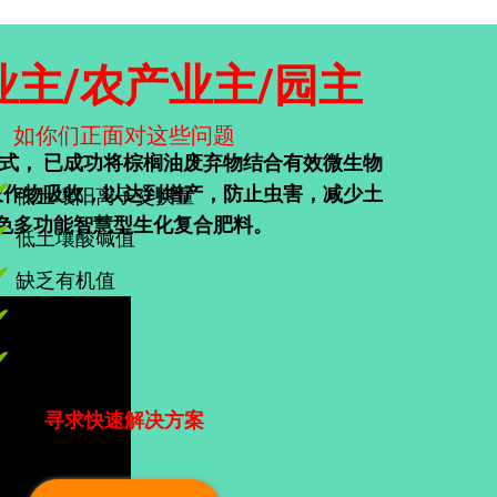
业主/农产业主/园主
如你们正面对这些问题
式， 已成功将棕榈油废弃物结合有效微生物
✔
农作物吸收，以达到增产，防止虫害，减少土
低土壤阳离子交换量
色多功能智慧型生化复合肥料。
✔
低土壤酸碱值
✔
缺乏有机值
✔
缺乏营养
✔
低产量
寻求快速解决方案