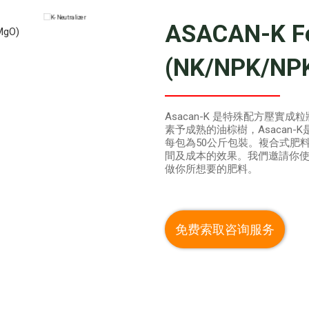
ASACAN-K Fer
(NK/NPK/NP
。它的成分是植物性物質，並提供
卉、蔬菜、水稻和油棕（15年或以
Asacan-K 是特殊配方壓
素予成熟的油棕樹，Asacan
每包為50公斤包裝。複合式肥
間及成本的效果。我們邀請你
做你所想要的肥料。
免费索取咨询服务